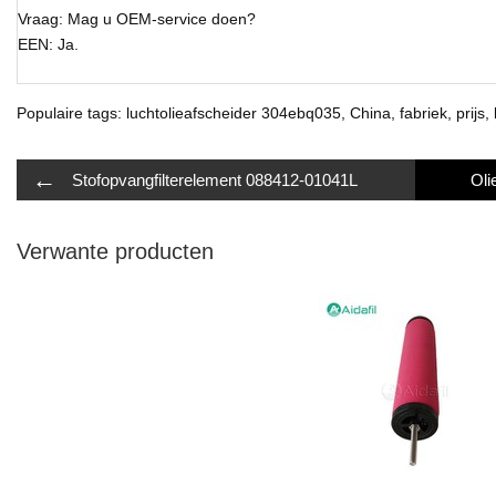
Vraag: Mag u OEM-service doen?
EEN: Ja.
Populaire tags: luchtolieafscheider 304ebq035, China, fabriek, prijs,
←
Stofopvangfilterelement 088412-01041L
Verwante producten