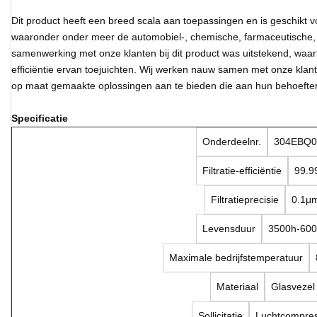
Dit product heeft een breed scala aan toepassingen en is geschikt vo
waaronder onder meer de automobiel-, chemische, farmaceutische,
samenwerking met onze klanten bij dit product was uitstekend, waar
efficiëntie ervan toejuichten. Wij werken nauw samen met onze klan
op maat gemaakte oplossingen aan te bieden die aan hun behoefte
Specificatie
Onderdeelnr.
304EBQ0
Filtratie-efficiëntie
99.9
Filtratieprecisie
0.1μ
Levensduur
3500h-60
Maximale bedrijfstemperatuur
Materiaal
Glasvezel
Sollicitatie
Luchtcompre