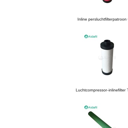
Inline persluchtfilterpatroo
Luchtcompressor-inlinefilter