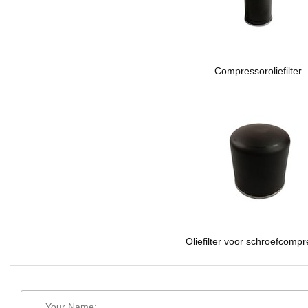
Compressoroliefilter
Oliefilter voor schroefcomp