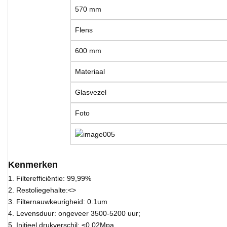
570 mm
Flens
600 mm
Materiaal
Glasvezel
Foto
Kenmerken
1. Filterefficiëntie: 99,99%
2. Restoliegehalte:<>
3. Filternauwkeurigheid: 0.1um
4. Levensduur: ongeveer 3500-5200 uur;
5. Initieel drukverschil: ≤0.02Mpa