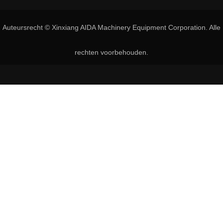
Auteursrecht © Xinxiang AIDA Machinery Equipment Corporation. Alle
rechten voorbehouden.